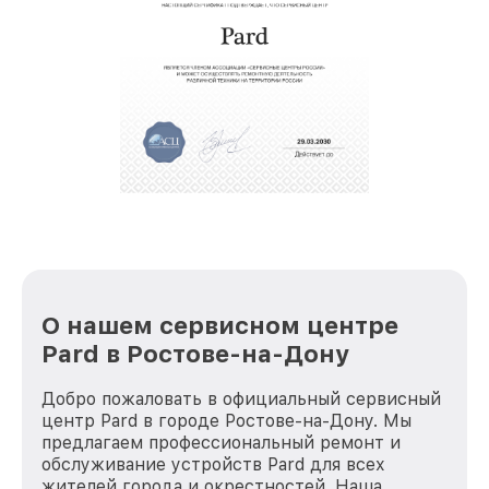
восстановительных работ;
звернуть
услуги курьера для владельцев
крупногабаритной техники, которые
обеспечат доставку устройств в сервис в
полной сохранности и бесплатно.
За годы своей деятельности мы получали только
положительные отзывы и обрели отличную
репутацию. Мы постоянно совершенствуемся и
стараемся каждый день делать наш сервис еще
лучше!
О нашем сервисном центре
Pard в Ростове-на-Дону
Добро пожаловать в официальный сервисный
центр Pard в городе Ростове-на-Дону. Мы
предлагаем профессиональный ремонт и
обслуживание устройств Pard для всех
жителей города и окрестностей. Наша