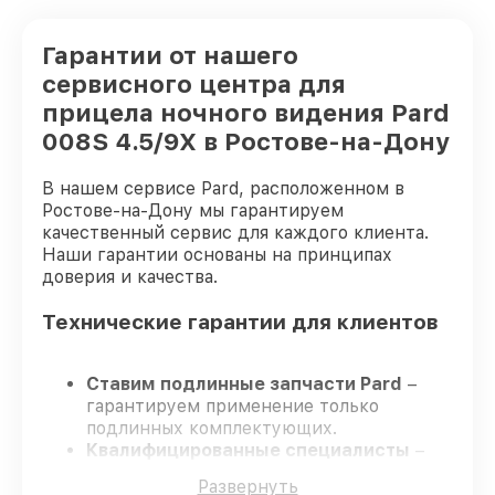
Гарантии от нашего
сервисного центра для
прицела ночного видения Pard
008S 4.5/9X в Ростове-на-Дону
В нашем сервисе Pard, расположенном в
Ростове-на-Дону мы гарантируем
качественный сервис для каждого клиента.
Наши гарантии основаны на принципах
доверия и качества.
Технические гарантии для клиентов
Ставим подлинные запчасти Pard
–
гарантируем применение только
подлинных комплектующих.
Квалифицированные специалисты
–
проходят постоянное обучение, что
Развернуть
гарантирует качество выполняемых