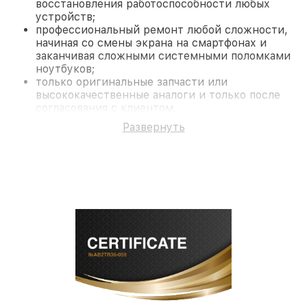
восстановления работоспособности любых
устройств;
профессиональный ремонт любой сложности,
начиная со смены экрана на смартфонах и
заканчивая сложными системными поломками
ноутбуков;
только оригинальные запчасти или
высококачественные аналоги и только после
согласования с клиентом.
На все работы и замененные комплектующие
Развернуть
предоставляется длительная гарантия. В случае
поломки по условиям гарантии, мы бесплатно
исправим ситуацию.
Наши преимущества
Преимуществами нашего сервисного центра Pard
в Ростове-на-Дону являются:
лучшие специалисты с многолетним опытом и
безупречной репутацией;
современное оборудование и
лицензированное ПО в ремонтно-
диагностических мастерских;
собственный склад комплектующих, что
позволяет сократить сроки