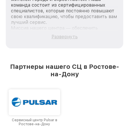
команда состоит из сертифицированных
специалистов, которые постоянно повышают
свою квалификацию, чтобы предоставить вам
лучший сервис.
Миссия нашего центра — обеспечить
качественный и доступный ремонт для
Развернуть
каждого пользователя продукции Pard, вне
зависимости от сложности поломки. Мы
стремимся к тому, чтобы каждый клиент был
удовлетворен скоростью и качеством
предоставляемых услуг. Наша цель — стать
Партнеры нашего СЦ в Ростове-
лучшим сервисным центром Pard в городе
на-Дону
Ростове-на-Дону, постоянно повышая уровень
доверия и лояльности наших клиентов.
Сервисный центр Pulsar в
Ростове-на-Дону