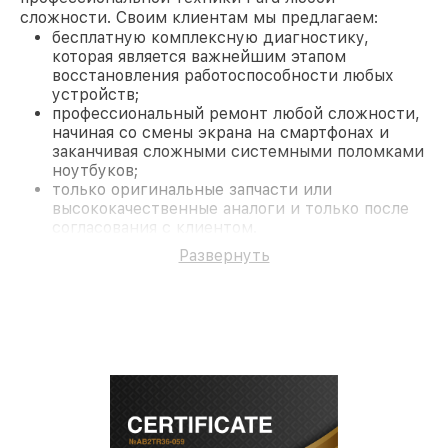
сложности. Своим клиентам мы предлагаем:
бесплатную комплексную диагностику,
которая является важнейшим этапом
восстановления работоспособности любых
устройств;
профессиональный ремонт любой сложности,
начиная со смены экрана на смартфонах и
заканчивая сложными системными поломками
ноутбуков;
только оригинальные запчасти или
высококачественные аналоги и только после
согласования с клиентом.
На все работы и замененные комплектующие
Развернуть
предоставляется длительная гарантия. В случае
поломки по условиям гарантии, мы бесплатно
исправим ситуацию.
Наши преимущества
Преимуществами нашего сервисного центра Pard
в Ростове-на-Дону являются:
лучшие специалисты с многолетним опытом и
безупречной репутацией;
современное оборудование и
лицензированное ПО в ремонтно-