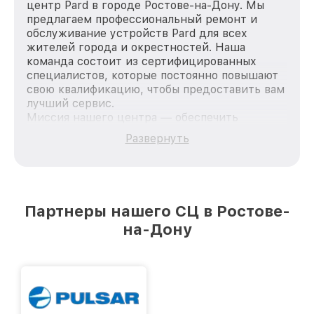
центр Pard в городе Ростове-на-Дону. Мы
предлагаем профессиональный ремонт и
обслуживание устройств Pard для всех
жителей города и окрестностей. Наша
команда состоит из сертифицированных
специалистов, которые постоянно повышают
свою квалификацию, чтобы предоставить вам
лучший сервис.
Миссия нашего центра — обеспечить
качественный и доступный ремонт для
Развернуть
каждого пользователя продукции Pard, вне
зависимости от сложности поломки. Мы
стремимся к тому, чтобы каждый клиент был
удовлетворен скоростью и качеством
предоставляемых услуг. Наша цель — стать
Партнеры нашего СЦ в Ростове-
лучшим сервисным центром Pard в городе
на-Дону
Ростове-на-Дону, постоянно повышая уровень
доверия и лояльности наших клиентов.