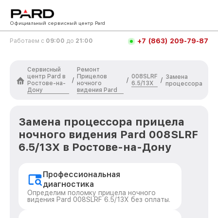
Официальный сервисный центр Pard
+7 (863) 209-79-87
Работаем с
09:00
до
21:00
Сервисный
Ремонт
центр Pard в
Прицелов
008SLRF
Замена
/
/
/
Ростове-на-
ночного
6.5/13X
процессора
Дону
видения Pard
Замена процессора прицела
ночного видения Pard 008SLRF
6.5/13X в Ростове-на-Дону
Профессиональная
диагностика
Определим поломку прицела ночного
видения Pard 008SLRF 6.5/13X без оплаты.