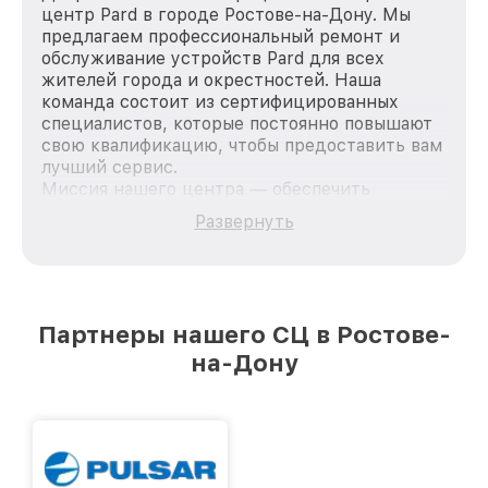
центр Pard в городе Ростове-на-Дону. Мы
предлагаем профессиональный ремонт и
обслуживание устройств Pard для всех
жителей города и окрестностей. Наша
команда состоит из сертифицированных
специалистов, которые постоянно повышают
свою квалификацию, чтобы предоставить вам
лучший сервис.
Миссия нашего центра — обеспечить
качественный и доступный ремонт для
Развернуть
каждого пользователя продукции Pard, вне
зависимости от сложности поломки. Мы
стремимся к тому, чтобы каждый клиент был
удовлетворен скоростью и качеством
предоставляемых услуг. Наша цель — стать
Партнеры нашего СЦ в Ростове-
лучшим сервисным центром Pard в городе
на-Дону
Ростове-на-Дону, постоянно повышая уровень
доверия и лояльности наших клиентов.