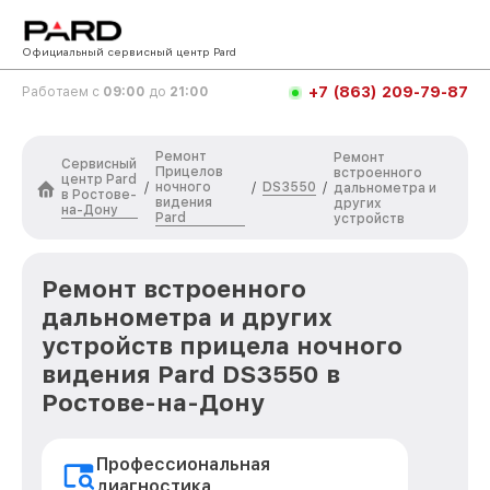
Официальный сервисный центр Pard
+7 (863) 209-79-87
Работаем с
09:00
до
21:00
Ремонт
Ремонт
Сервисный
Прицелов
встроенного
центр Pard
ночного
DS3550
/
/
/
дальнометра и
в Ростове-
видения
других
на-Дону
Pard
устройств
Ремонт встроенного
дальнометра и других
устройств прицела ночного
видения Pard DS3550 в
Ростове-на-Дону
Профессиональная
диагностика