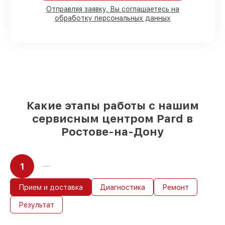
для срочного заказа
Отправляя заявку, Вы соглашаетесь на
Подлинные запчасти Pard и надёжные
обработку персональных данных
аналоги
– под любые запросы
85%
работ выполняются в тот же день,
после приёма прицела ночного видения
Какие этапы работы с нашим
сервисным центром Pard в
Ростове-на-Дону
1
Прием и доставка
Диагностика
Ремонт
Результат