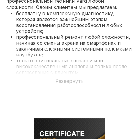
профессиональной техники Pard любой
сложности. Своим клиентам мы предлагаем:
бесплатную комплексную диагностику,
которая является важнейшим этапом
восстановления работоспособности любых
устройств;
профессиональный ремонт любой сложности,
начиная со смены экрана на смартфонах и
заканчивая сложными системными поломками
ноутбуков;
только оригинальные запчасти или
высококачественные аналоги и только после
согласования с клиентом.
На все работы и замененные комплектующие
Развернуть
предоставляется длительная гарантия. В случае
поломки по условиям гарантии, мы бесплатно
исправим ситуацию.
Наши преимущества
Преимуществами нашего сервисного центра Pard
в Ростове-на-Дону являются:
лучшие специалисты с многолетним опытом и
безупречной репутацией;
современное оборудование и