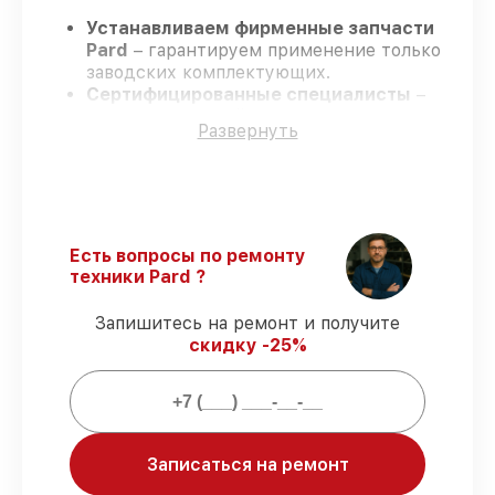
Устанавливаем фирменные запчасти
Pard
– гарантируем применение только
заводских комплектующих.
Сертифицированные специалисты
–
проходят строгий отбор, что
Развернуть
гарантирует качество выполняемых
работ.
Всегда выполняем ремонт вовремя
–
ремонт прицела ночного видения Pard
DS3550 строго по договоренности.
Официальная гарантия
– все
Есть вопросы по ремонту
ремонтные услуги и комплектующие
техники Pard ?
защищены сервисной гарантией.
Запишитесь на ремонт и получите
скидку -25%
Мы гарантируем:
80%
работ закрываем в вашем
присутствии
90%
запчастей Pard готовы к установке в
Записаться на ремонт
Ростове-на-Дону, остальные доступны