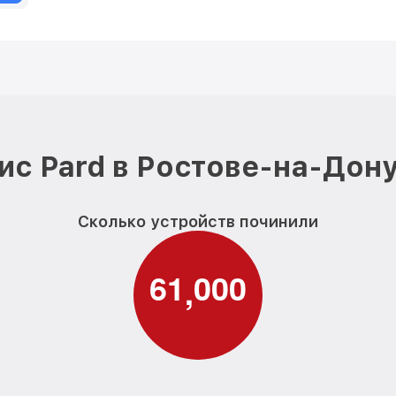
ис Pard в Ростове-на-Дону
Сколько устройств починили
6
1
0
0
0
,