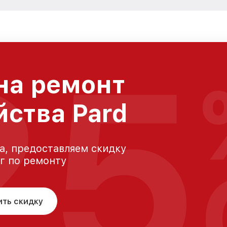
25
на ремонт
йства Pard
а, предоставляем скидку
уг по ремонту
ить скидку