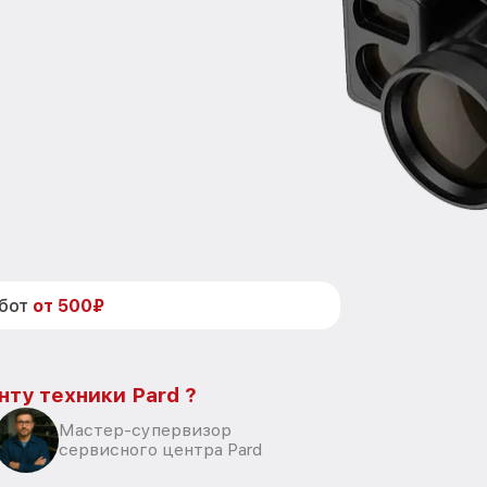
абот
от 500₽
нту техники Pard ?
Мастер-супервизор
сервисного центра Pard