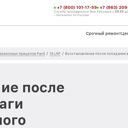
+7 (800) 101-17-59
+7 (863) 209
Служба техподдержки Pard
Работаем с
09:00
д
- бесплатно по России
Срочный ремонт
Це
визионных прицелов Pard
19 LRF
/
/
Восстановление после попадания 
ие после
аги
ного