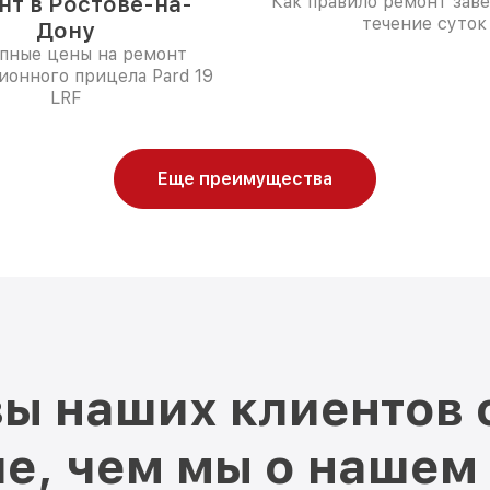
нт в Ростове-на-
Как правило ремонт зав
течение суток
Дону
пные цены на ремонт
ионного прицела Pard 19
LRF
Еще преимущества
ы наших клиентов 
е, чем мы о нашем