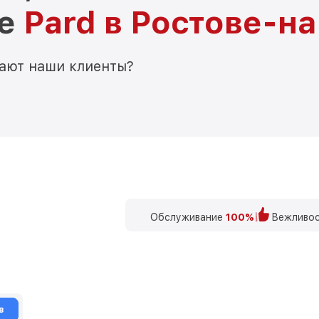
ре
Pard в Ростове-н
мают наши клиенты?
Обслуживание
100%
Вежливос
в