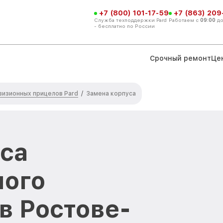
+7 (800) 101-17-59
+7 (863) 209
Служба техподдержки Pard
Работаем с
09:00
д
- бесплатно по России
Срочный ремонт
Це
визионных прицелов Pard
/
Замена корпуса
са
ного
в Ростове-