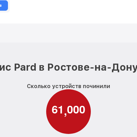
в
ис Pard в Ростове-на-Дону
Сколько устройств починили
6
1
0
0
0
,