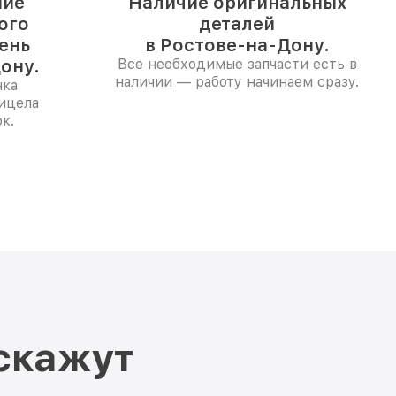
ние
Наличие оригинальных
ого
деталей
день
в Ростове-на-Дону.
ону.
Все необходимые запчасти есть в
наличии — работу начинаем сразу.
нка
ицела
к.
скажут