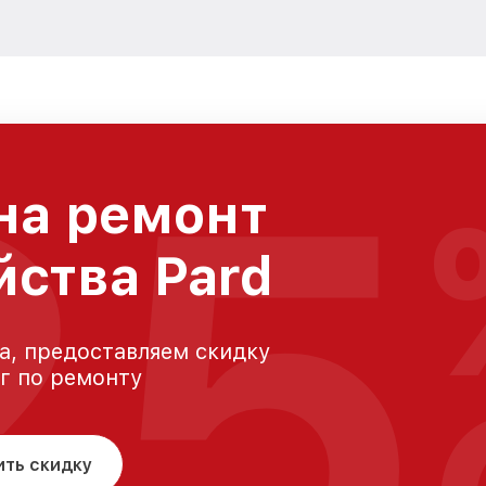
25
на ремонт
йства Pard
а, предоставляем скидку
уг по ремонту
ить скидку