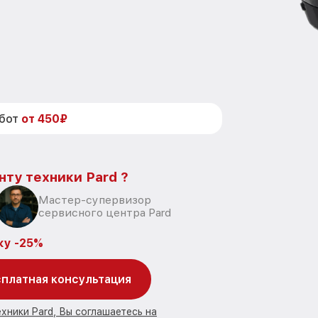
абот
от 450₽
нту техники Pard ?
Мастер-супервизор
сервисного центра Pard
ку -25%
платная консультация
хники Pard, Вы соглашаетесь на