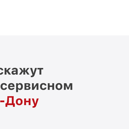
скажут
 сервисном
а-Дону