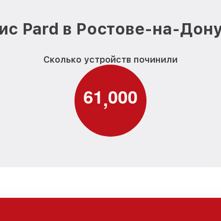
ис Pard в Ростове-на-Дону
Сколько устройств починили
6
1
0
0
0
,