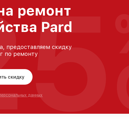
25
на ремонт
йства Pard
а, предоставляем скидку
уг по ремонту
ить скидку
 персональных данных