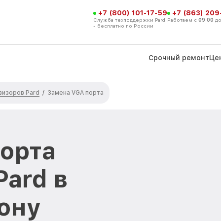
+7 (800) 101-17-59
+7 (863) 209
Служба техподдержки Pard
Работаем с
09:00
д
- бесплатно по России
Срочный ремонт
Це
визоров Pard
/
Замена VGA порта
орта
Pard в
ону